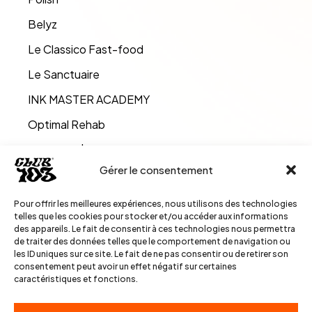
Belyz
Le Classico Fast-food
Le Sanctuaire
INK MASTER ACADEMY
Optimal Rehab
Figescom | Expert-comptable
Gérer le consentement
EHPAD Bellisa
CheckLift
Pour offrir les meilleures expériences, nous utilisons des technologies
telles que les cookies pour stocker et/ou accéder aux informations
REZ Coach
des appareils. Le fait de consentir à ces technologies nous permettra
de traiter des données telles que le comportement de navigation ou
Kaza Kuzco
les ID uniques sur ce site. Le fait de ne pas consentir ou de retirer son
consentement peut avoir un effet négatif sur certaines
SnZ Barber
caractéristiques et fonctions.
Boxing Club Kirakosyan