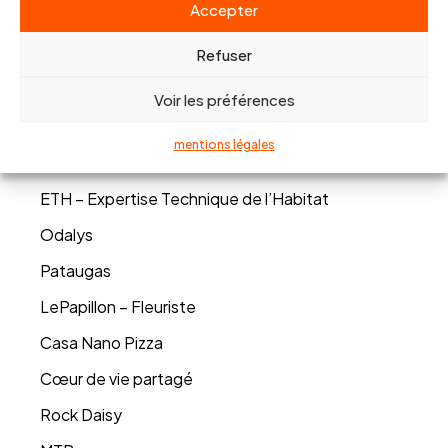
Accepter
Maître ZAABOUB – Avocate
TontonPizza
Refuser
CLIM-ON
Voir les préférences
GOLDEN MOON
mentions légales
Taloa – Foodtruck
ETH – Expertise Technique de l’Habitat
Odalys
Pataugas
LePapillon – Fleuriste
Casa Nano Pizza
Cœur de vie partagé
Rock Daisy