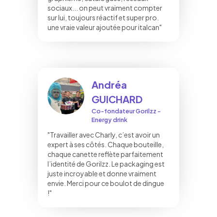
sociaux... on peut vraiment compter
sur lui, toujours réactif et super pro.
une vraie valeur ajoutée pour italcan"
Andréa
GUICHARD
Co-fondateur Gorilzz -
Energy drink
"Travailler avec Charly, c’est avoir un
expert à ses côtés. Chaque bouteille,
chaque canette reflète parfaitement
l’identité de Gorilzz. Le packaging est
juste incroyable et donne vraiment
envie. Merci pour ce boulot de dingue
!"