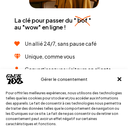
La clé pour passer du "
bof
"
au "wow" en ligne !
Un allié 24/7, sans pause café
Unique, comme vous
Convertissez vos visiteurs en clients
Gérer le consentement
Faites parler de vous ! Localement
aussi...
Pour offrir les meilleures expériences, nous utilisons des technologies
telles que les cookies pour stocker et/ou accéder aux informations
des appareils. Le fait de consentir à ces technologies nous permettra
de traiter des données telles que le comportement de navigation ou
les ID uniques sur ce site. Le fait de ne pas consentir ou de retirer son
consentement peut avoir un effet négatif sur certaines
caractéristiques et fonctions.