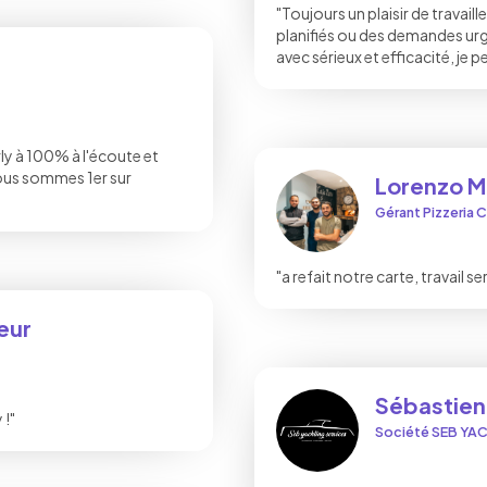
"Toujours un plaisir de travail
planifiés ou des demandes urg
avec sérieux et efficacité, je p
ly à 100% à l'écoute et
ous sommes 1er sur
Lorenzo 
Gérant Pizzeria C
"a refait notre carte, travail 
eur
Sébastien
 !"
Société SEB YA