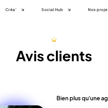
Créa’
Social Hub
Nos proje
ite vitrine
Création logo
Community management
Avis clients
 e-commerce
Création identité visuelle
Contenus & Social Ads
 site sur-mesure
Création supports imprimés
Création vidéo
ite internet
Bien plus qu'une a