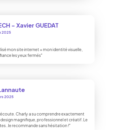
CH - Xavier GUEDAT
in 2025
sé mon site internet + mon identité visuelle,
nfiance les yeux fermés"
Lannaute
ars 2025
 l’écoute. Charly a su comprendre exactement
un design magnifique, professionnel et créatif. Le
tes. Je recommande sans hésitation !"