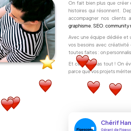
On fait bien plus que créer
histoires qui résonnent. Dep
accompagner nos clients a
graphisme
,
SEO
,
community
Avec une équipe dédiée et u
vos besoins avec créativité 
toutes faites : on personnali
Et ce n’est pas tout ! On é
parce que vos projets mériten
Chérif Han
Gérant de Figes