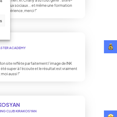
issais rien, et Charly a su tout gérer : site e-
es
réseaux sociaux... et même une formation
p expérience, merci !"
es
MASTER ACADEMY
on site reflète parfaitement l’image de INK
é super à l’écoute et le résultat est vraiment
 moi aussi !"
AKOSYAN
XING CLUB KIRAKOSYAN