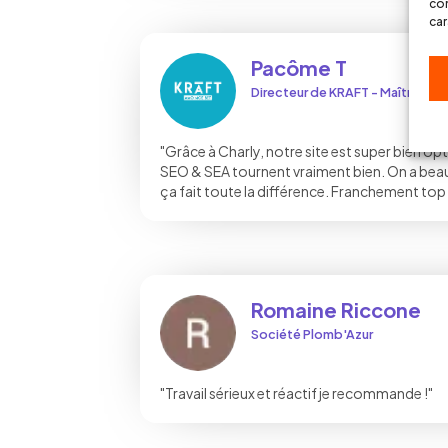
con
car
Pacôme T
Directeur de KRAFT - Maître d'o
"Grâce à Charly, notre site est super bien o
SEO & SEA tournent vraiment bien. On a beau
ça fait toute la différence. Franchement top
Romaine Riccone
Société Plomb'Azur
"Travail sérieux et réactif je recommande !"