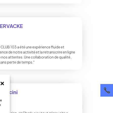
VERVACKE
c CLUB 103 a été une expérience fluide et
sence de notre activité et la retranscrire en ligne
de nos attentes. Une collaboration de qualité,
sans perte de temps."
Lahcini
XING
de
e