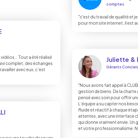
comptes
"c'est du travail de qualité et
pour mon site internet, il est a
E
es vidéos… Tout a été réalisé
Juliette &
suivi complet, des échanges
Gérants Concier
availler avec eux, c’est
"Nous avons fait appel à CLUB
gestion de biens. De la charte
pensé avec soin pour offrir une
L’équipe a su capter nos bes
fluide et réactif à chaque étap
LI
attentes, avec une interface 
qui donne vraiment envie. Un 
et votre professionnalisme. 
ing avec une touche de rouge