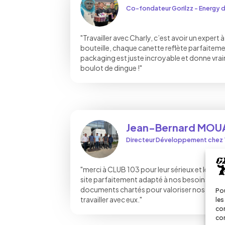
Co-fondateur Gorilzz - Energy d
"Travailler avec Charly, c’est avoir un expert
bouteille, chaque canette reflète parfaitemen
packaging est juste incroyable et donne vrai
boulot de dingue !"
Jean-Bernard MO
Directeur Développement chez
"merci à CLUB 103 pour leur sérieux et leur créa
site parfaitement adapté à nos besoins et 
documents chartés pour valoriser nos projets
Pou
travailler avec eux."
les
con
com