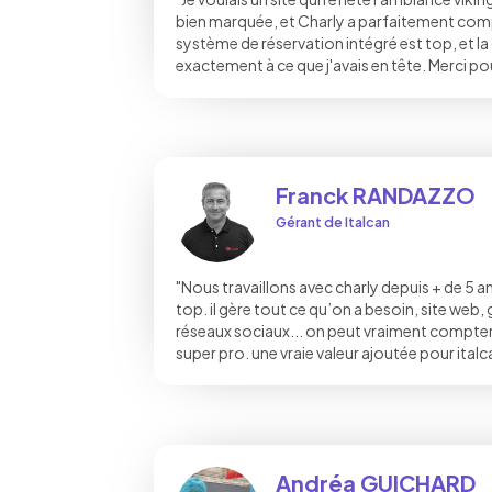
bien marquée, et Charly a parfaitement compr
système de réservation intégré est top, et la 
exactement à ce que j'avais en tête. Merci pour
Franck RANDAZZO
Gérant de Italcan
"Nous travaillons avec charly depuis + de 5 
top. il gère tout ce qu’on a besoin, site web
réseaux sociaux... on peut vraiment compter s
super pro. une vraie valeur ajoutée pour italc
Andréa GUICHARD