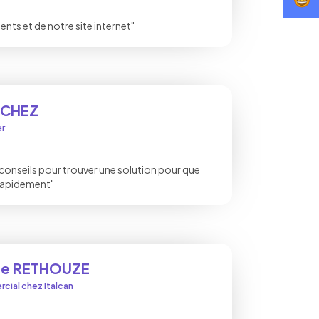
ts et de notre site internet"
NCHEZ
er
conseils pour trouver une solution pour que
 rapidement"
rre RETHOUZE
cial chez Italcan