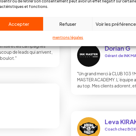
"Je partais de zéro, je n’y conna
sentir ou de retirer son consentement peut avoir un effet négatif sur certain
commerce, charte graphique, 
actéristiques et fonctions.
pour que je sois autonome. To
Accepter
Refuser
Voir les préférenc
euvre
mentions légales
ptimisé et les campagnes
Dorian G
coup de leads qui arrivent,
Gérant de INK 
 boulot."
"Un grand merci à CLUB 103 ! M
MASTER ACADEMY. L’équipe a ét
au top. Mes clients adorent, et
Leva KIR
Coach chez BO