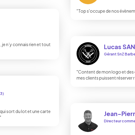
"Top s'occupe de nos évènemen
je n’y connais rien et tout
Lucas SA
Gérant SnZ Barb
"Content de mon logo et des 
mes clients puissent réserver
83)
ui sort du lot et une carte
Jean-Pie
"
Directeur commer