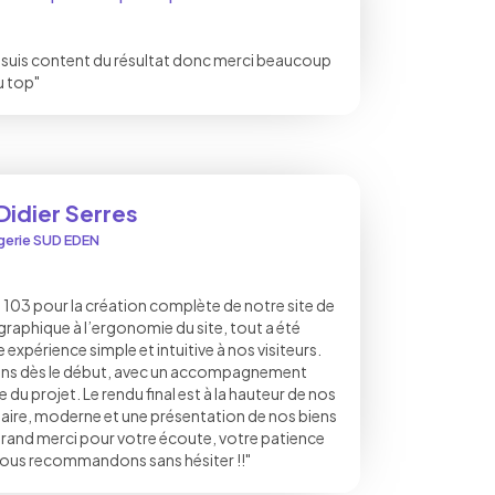
 je suis content du résultat donc merci beaucoup
u top"
 Didier Serres
gerie SUD EDEN
 103 pour la création complète de notre site de
 graphique à l’ergonomie du site, tout a été
 expérience simple et intuitive à nos visiteurs.
oins dès le début, avec un accompagnement
e du projet. Le rendu final est à la hauteur de nos
claire, moderne et une présentation de nos biens
grand merci pour votre écoute, votre patience
Nous recommandons sans hésiter !!"