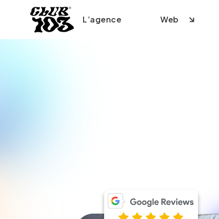
L’agence
Web
Création s
Création
Création
Refonte s
SEO