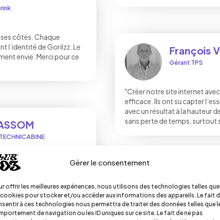
rink
 à ses côtés. Chaque
t l’identité de Gorilzz. Le
François 
ment envie. Merci pour ce
Gérant TPS
"Créer notre site internet ave
efficace. Ils ont su capter l’es
avec un résultat à la hauteur 
sans perte de temps, surtout 
UASSOM
 TECHNICABINE
Gérer le consentement
tivité. Ils ont réalisé un
nous accompagnent sur des
Mohamed 
. Toujours un plaisir de
r offrir les meilleures expériences, nous utilisons des technologies telles que
Gérant de K-BO
 cookies pour stocker et/ou accéder aux informations des appareils. Le fait 
sentir à ces technologies nous permettra de traiter des données telles que l
portement de navigation ou les ID uniques sur ce site. Le fait de ne pas