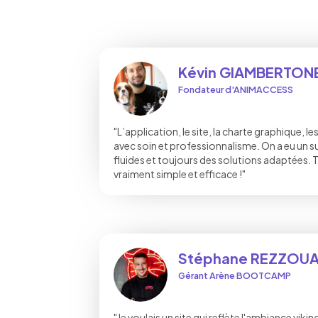
Kévin GIAMBERTON
Fondateur d'ANIMACCESS
"L’application, le site, la charte graphique, l
avec soin et professionnalisme. On a eu un 
fluides et toujours des solutions adaptées. Tr
vraiment simple et efficace !"
Stéphane REZZOUA
Gérant Arène BOOTCAMP
"Je voulais un site qui reflète l'ambiance vik