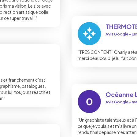
is ma vision. Le site avec
direction artistique colle
 ce super travail !"
THERMOTE
Avis Google - ju
"TRES CONTENT ! Charly a réali
merci beaucoup, je lui fait co
ans et franchement c’est
, graphisme, catalogues,
ur lui, toujours réactif et
Océanne 
an"
Avis Google - m
"Un graphiste talentueux et à
ce que je voulais et m’a livré 
rendu final dépasse mes atten