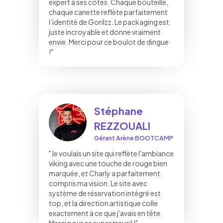
expert à ses côtés. Chaque bouteille,
chaque canette reflète parfaitement
l’identité de Gorilzz. Le packaging est
juste incroyable et donne vraiment
envie. Merci pour ce boulot de dingue
!"
Stéphane
REZZOUALI
Gérant Arène BOOTCAMP
"Je voulais un site qui reflète l'ambiance
viking avec une touche de rouge bien
marquée, et Charly a parfaitement
compris ma vision. Le site avec
système de réservation intégré est
top, et la direction artistique colle
exactement à ce que j'avais en tête.
Merci pour ce super travail !"