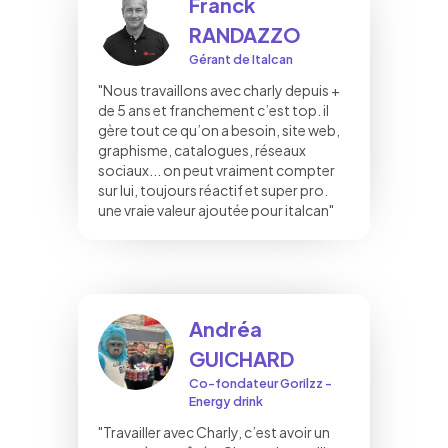
Franck
RANDAZZO
Gérant de Italcan
"Nous travaillons avec charly depuis +
de 5 ans et franchement c’est top. il
gère tout ce qu’on a besoin, site web,
graphisme, catalogues, réseaux
sociaux... on peut vraiment compter
sur lui, toujours réactif et super pro.
une vraie valeur ajoutée pour italcan"
Andréa
GUICHARD
Co-fondateur Gorilzz -
Energy drink
"Travailler avec Charly, c’est avoir un