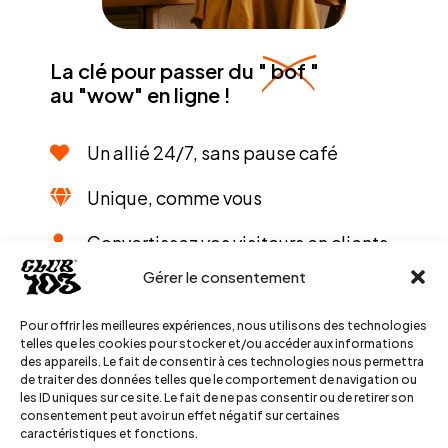
La clé pour passer du "
bof
"
au "wow" en ligne !
Un allié 24/7, sans pause café
Unique, comme vous
Convertissez vos visiteurs en clients
Gérer le consentement
Faites parler de vous ! Localement
aussi...
Pour offrir les meilleures expériences, nous utilisons des technologies
telles que les cookies pour stocker et/ou accéder aux informations
des appareils. Le fait de consentir à ces technologies nous permettra
de traiter des données telles que le comportement de navigation ou
les ID uniques sur ce site. Le fait de ne pas consentir ou de retirer son
consentement peut avoir un effet négatif sur certaines
caractéristiques et fonctions.