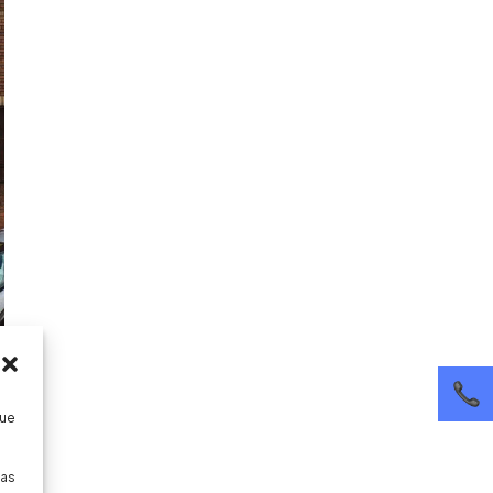
que
pas