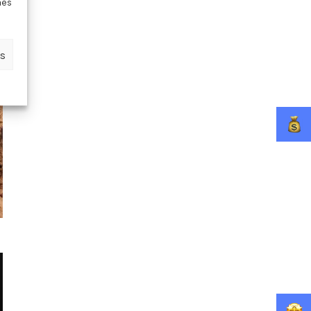
nes
es