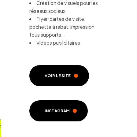
Création de visuels pour les
réseaux sociaux
Flyer, cartes de visite,
pochette à rabat, impression
tous supports,…
Vidéos publicitaires
VOIR LE SITE
INSTAGRAM