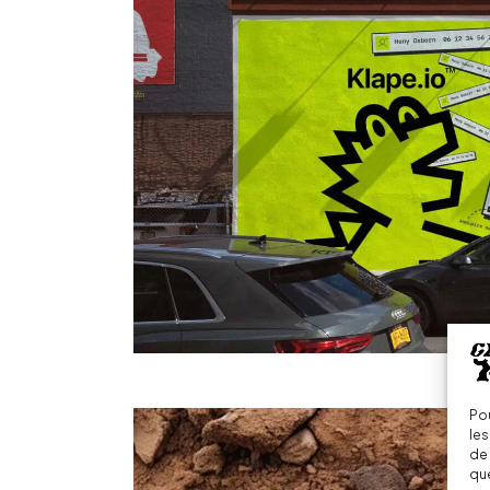
Pou
les
de 
que