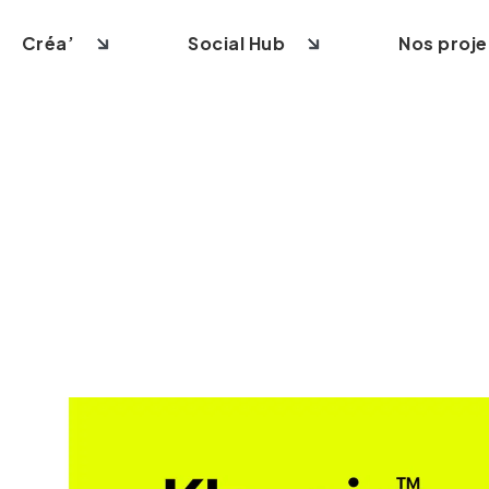
Créa’
Social Hub
Nos proje
site vitrine
Création logo
Community management
 e-commerce
Création identité visuelle
Contenus & Social Ads
 site sur-mesure
Création supports imprimés
Création vidéo
ite internet