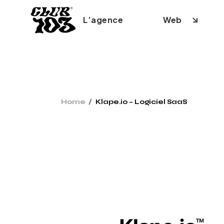
Skip
to
the
L’agence
Web
content
Création 
Home
Klape.io – Logiciel SaaS
Création
Création
Refonte s
SEO