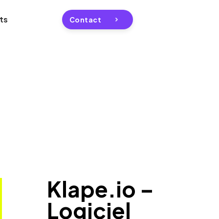
ts
Contact
Klape.io –
Logiciel