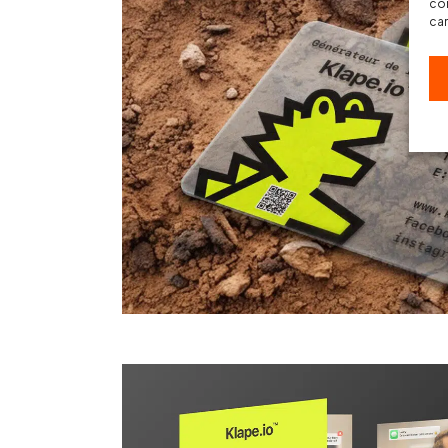
con
car