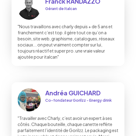
Franck RANDAZZO
Gérant de Italcan
"Nous travaillons avec charly depuis + de 5 ans et
franchement c’est top. il gère tout ce qu’on a
besoin, site web, graphisme, catalogues, réseaux
sociaux... on peut vraiment compter sur lui,
toujours réactif et super pro. une vraie valeur
ajoutée pour italcan"
Andréa GUICHARD
Co-fondateur Gorilzz - Energy drink
"Travailler avec Charly, c’est avoir un expert à ses
côtés. Chaque bouteille, chaque canette reflète
parfaitement l’identité de Gorilzz. Le packaging est