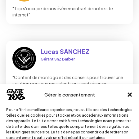
"Top s'occupe de nos évènements et de notre site
internet"
Lucas SANCHEZ
Gérant SnZ Barber
"Content de mon logo et des conseils pour trouver une
solution pour que mes clients puissent réserver
rapidement"
Gérer le consentement
Pour offrir les meilleures expériences, nous utilisons des technologies
telles que les cookies pour stocker et/ou accéder aux informations
des appareils. Le fait de consentir à ces technologies nous permettra
Jean-Pierre RETHOUZE
de traiter des données telles que le comportement de navigation ou
les ID uniques sur ce site. Le fait de ne pas consentir ou de retirer son
Directeur commercial chez Italcan
consentement peut avoir un effet négatif sur certaines