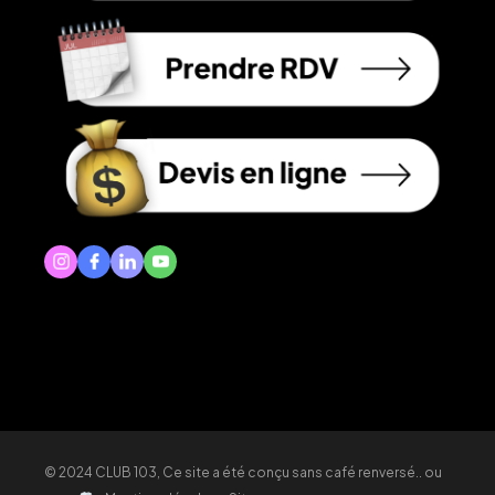
© 2024
CLUB 103
, Ce site a été conçu sans café renversé.. ou