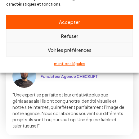
caractéristiques et fonctions.
"Toujours un plaisir de travailler avec eux ! Que ce soit
pour des projets planifiés ou des demandes urgentes
Accepter
dans la journée, tout est toujours géré avec sérieux et
efficacité, je peux avoir ocnfiance !!"
Refuser
Voir les préférences
mentions légales
Paul REMY
Fondateur Agence CHECKLIFT
"Une expertise parfaite et leur créativité plus que
géniaaaaaale ! Ils ont conçu notre identité visuelle et
notre site internet, qui reflètent parfaitement l'image de
notre agence. Nous collaborons souvent sur différents
projets, ils sont toujours au top. Une équipe fiable et
talentueuse !"