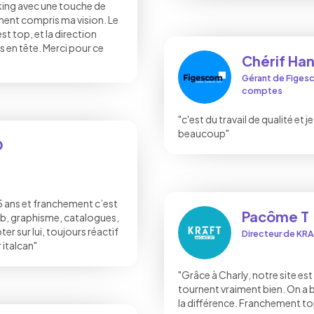
viking avec une touche de
ment compris ma vision. Le
st top, et la direction
s en tête. Merci pour ce
Chérif Han
Gérant de Figes
comptes
"c'est du travail de qualité et 
beaucoup"
O
 5 ans et franchement c’est
Pacôme T
web, graphisme, catalogues,
r sur lui, toujours réactif
Directeur de KRA
 italcan"
"Grâce à Charly, notre site e
tournent vraiment bien. On a b
la différence. Franchement to