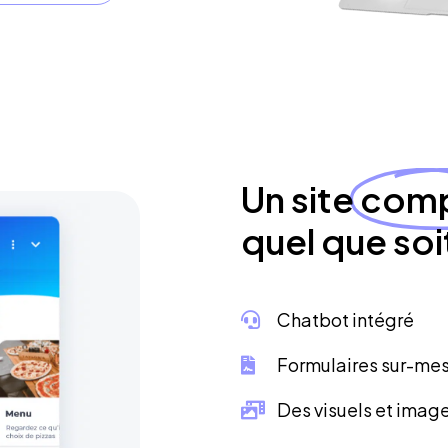
Un site
comp
quel que soit
Chatbot intégré
Formulaires sur-mes
Des visuels et image