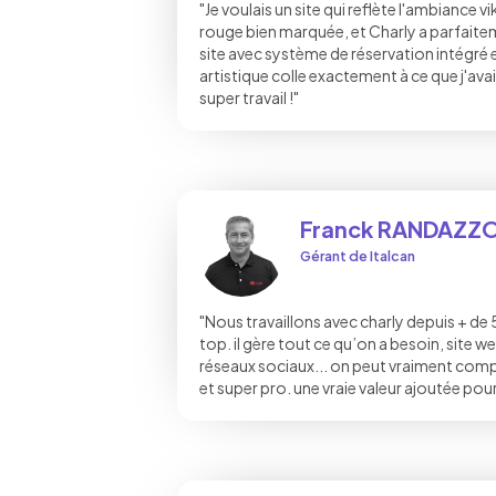
"Je voulais un site qui reflète l'ambiance 
rouge bien marquée, et Charly a parfaite
site avec système de réservation intégré e
artistique colle exactement à ce que j'avai
super travail !"
Franck RANDAZZ
Gérant de Italcan
"Nous travaillons avec charly depuis + de
top. il gère tout ce qu’on a besoin, site 
réseaux sociaux... on peut vraiment compte
et super pro. une vraie valeur ajoutée pour