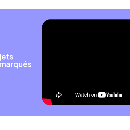
jets
remarqués