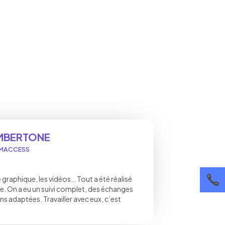
AMBERTONE
NIMACCESS
te graphique, les vidéos… Tout a été réalisé
e. On a eu un suivi complet, des échanges
ns adaptées. Travailler avec eux, c’est