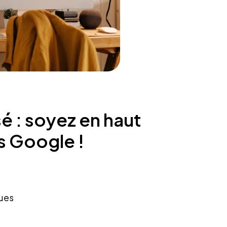
é : soyez en haut
s Google !
ques