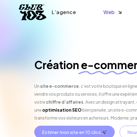
L’agence
Web
Création s
Création
Création s
Création
e-commer
Création
Création
Un
site e-commerce
, c’est votre boutique en lign
Refonte s
Création
vendre vos produits ou services, il offre une expérie
votre
chiffre d’affaires
. Avec un design attrayant, 
une
optimisation SEO
bien pensée, un site e-comm
SEO
Refonte s
transforme vos visiteurs en acheteurs. Moderne, prat
Nous
Estimer mon site en 10 clics
SEO