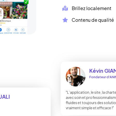
Brillez localement
Contenu de qualité
Kévin GI
Fondateur d'A
"L’application, le site, la char
UALI
avec soin et professionnalism
fluides et toujours des solutio
vraiment simple et efficace !"