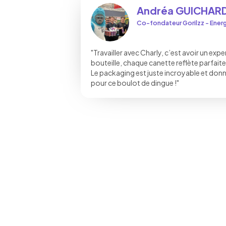
Andréa GUICHAR
Co-fondateur Gorilzz - Energ
"Travailler avec Charly, c’est avoir un exp
bouteille, chaque canette reflète parfaite
Le packaging est juste incroyable et donn
pour ce boulot de dingue !"