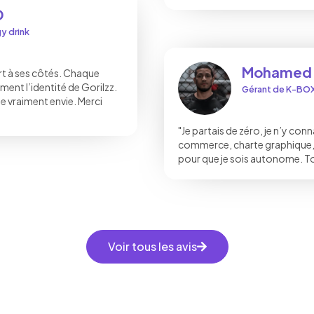
D
y drink
Mohamed 
ert à ses côtés. Chaque
ment l’identité de Gorilzz.
Gérant de K-BO
e vraiment envie. Merci
"Je partais de zéro, je n’y conna
commerce, charte graphique, 
pour que je sois autonome. To
Voir tous les avis