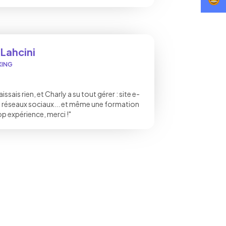
Lahcini
XING
issais rien, et Charly a su tout gérer : site e-
réseaux sociaux... et même une formation
p expérience, merci !"