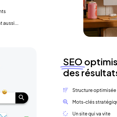
nts
 aussi...
SEO
optimis
des résultat
Structure optimisée
Mots-clés stratégi
Un site qui va vite