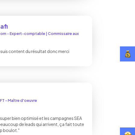
afi
com - Expert-comptable | Commissaire aux
je suis content du résultat donc merci
FT - Maître d'oeuvre
st super bien optimisé et les campagnes SEA
eaucoup de leads qui arrivent, ça fait toute
p boulot."