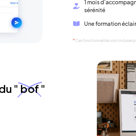
1 mois d’accompagn
sérénité
Une formation éclair
*
Ces fonctionnalités sont incluses pou
du "
bof
"