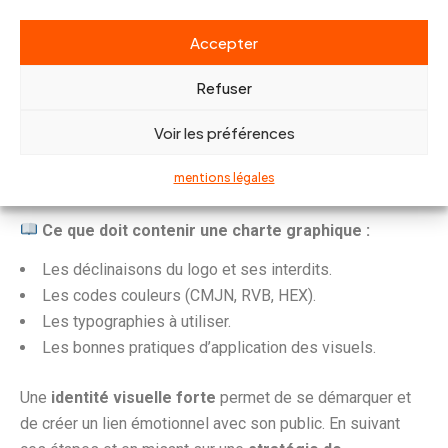
graphique
Accepter
Pour garantir une utilisation correcte de l’
identité
Refuser
visuelle
, il est indispensable de rédiger une charte
graphique. Ce document regroupe toutes les règles
Voir les préférences
d’utilisation des
éléments visuels
, permettant ainsi de
garder une cohérence dans la
stratégie de
mentions légales
communication
.
Ce que doit contenir une charte graphique :
Les déclinaisons du logo et ses interdits.
Les codes couleurs (CMJN, RVB, HEX).
Les typographies à utiliser.
Les bonnes pratiques d’application des visuels.
Une
identité visuelle forte
permet de se démarquer et
de créer un lien émotionnel avec son public. En suivant