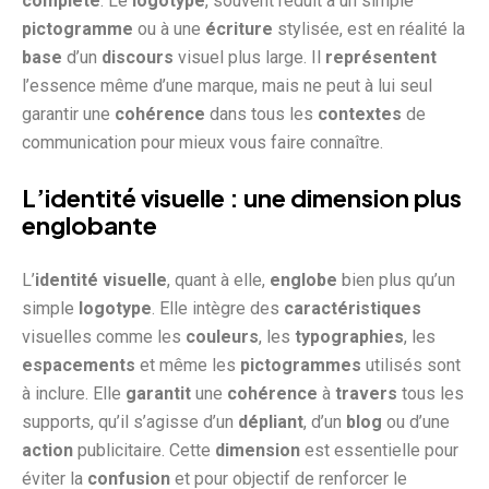
complète
. Le
logotype
, souvent réduit à un simple
pictogramme
ou à une
écriture
stylisée, est en réalité la
base
d’un
discours
visuel plus large. Il
représentent
l’essence même d’une marque, mais ne peut à lui seul
garantir une
cohérence
dans tous les
contextes
de
communication pour mieux vous faire connaître.
L’identité visuelle : une dimension plus
englobante
L’
identité visuelle
, quant à elle,
englobe
bien plus qu’un
simple
logotype
. Elle intègre des
caractéristiques
visuelles comme les
couleurs
, les
typographies
, les
espacements
et même les
pictogrammes
utilisés sont
à inclure. Elle
garantit
une
cohérence
à
travers
tous les
supports, qu’il s’agisse d’un
dépliant
, d’un
blog
ou d’une
action
publicitaire. Cette
dimension
est essentielle pour
éviter la
confusion
et pour objectif de renforcer le