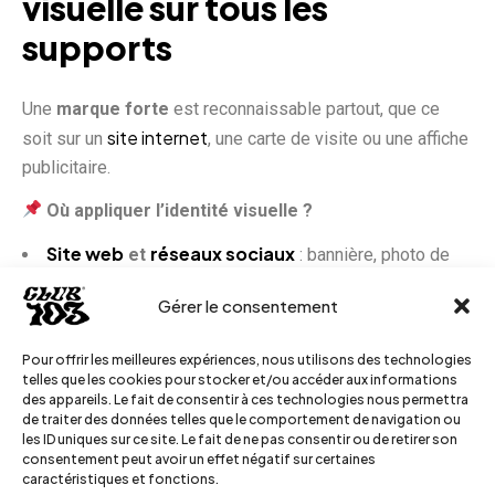
visuelle sur tous les
supports
Une
marque forte
est reconnaissable partout, que ce
site internet
soit sur un
, une carte de visite ou une affiche
publicitaire.
Où appliquer l’identité visuelle ?
Site web
réseaux sociaux
et
: bannière, photo de
profil, visuels de publications.
Gérer le consentement
Supports imprimés
: flyers, cartes de visite,
affiches.
Pour offrir les meilleures expériences, nous utilisons des technologies
Présentations et documents internes
: cohérence
telles que les cookies pour stocker et/ou accéder aux informations
dans les mails, factures, signatures électroniques.
des appareils. Le fait de consentir à ces technologies nous permettra
de traiter des données telles que le comportement de navigation ou
les ID uniques sur ce site. Le fait de ne pas consentir ou de retirer son
4. Rédiger une charte
consentement peut avoir un effet négatif sur certaines
caractéristiques et fonctions.