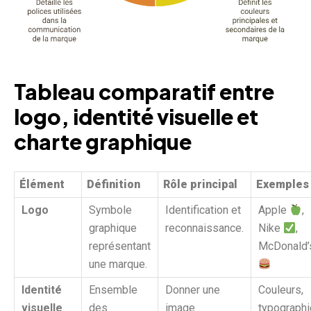
Tableau comparatif entre
logo, identité visuelle et
charte graphique
Élément
Définition
Rôle principal
Exemples
Logo
Symbole
Identification et
Apple
,
graphique
reconnaissance.
Nike
,
représentant
McDonald’
une marque.
Identité
Ensemble
Donner une
Couleurs,
visuelle
des
image
typographi