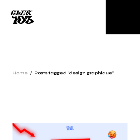
Skip
to
the
content
Home
Posts tagged "design graphique"