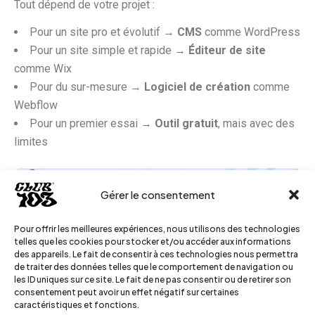
Tout dépend de votre projet :
Pour un site pro et évolutif →
CMS
comme WordPress
Pour un site simple et rapide →
Éditeur de site
comme Wix
Pour du sur-mesure →
Logiciel de création
comme
Webflow
Pour un premier essai →
Outil gratuit
, mais avec des
limites
Gérer le consentement
Si vous voulez un site
vraiment professionnel
, mieux
Pour offrir les meilleures expériences, nous utilisons des technologies
telles que les cookies pour stocker et/ou accéder aux informations
vaut passer par une agence comme
CLUB 103
pour éviter
des appareils. Le fait de consentir à ces technologies nous permettra
les erreurs et avoir un site performant dès le départ.
de traiter des données telles que le comportement de navigation ou
les ID uniques sur ce site. Le fait de ne pas consentir ou de retirer son
consentement peut avoir un effet négatif sur certaines
caractéristiques et fonctions.