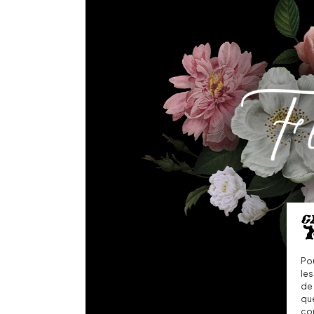
Pou
les
de 
que
con