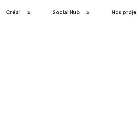
Créa’
Social Hub
Nos proje
site vitrine
Création logo
Community management
 e-commerce
Création identité visuelle
Contenus & Social Ads
 site sur-mesure
Création supports imprimés
Création vidéo
ite internet