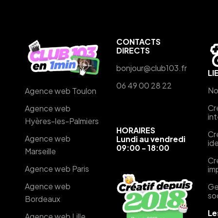
CONTACTS
DIRECTS
bonjour@club103.fr
LI
06 49 00 28 22
No
Agence web Toulon
Cr
Agence web
in
Hyères-les-Palmiers
HORAIRES
Cr
Agence web
Lundi au vendredi
ide
09:00 - 18:00
Marseille
Cr
Agence web Paris
im
Agence web
Ge
so
Bordeaux
Le
Agence web Lille