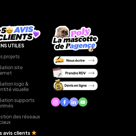
ENS UTILES
s projets
éation site
ternet
éation logo &
ntité visuelle
éation supports
primés
stion des réseaux
ciaux
s avis clients