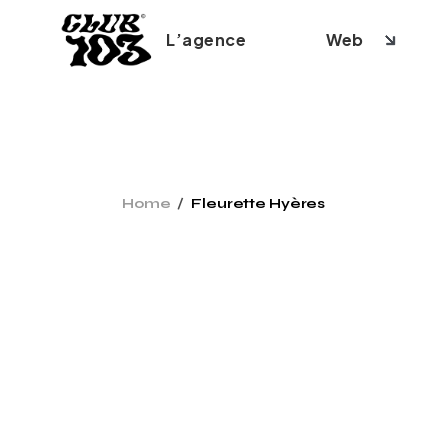
Skip
to
the
L’agence
Web
content
Création 
Home
Fleurette Hyères
Création
Création
Refonte s
SEO