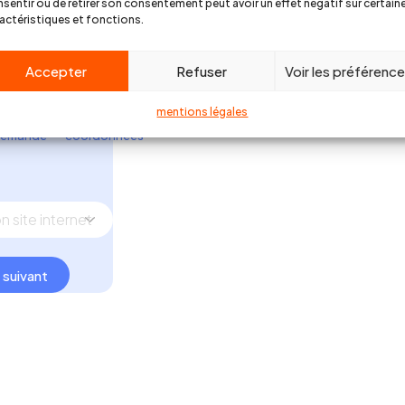
sentir ou de retirer son consentement peut avoir un effet négatif sur certain
 expert !
actéristiques et fonctions.
Accepter
Refuser
Voir les préférenc
2
3
mentions légales
emande
coordonnées
suivant