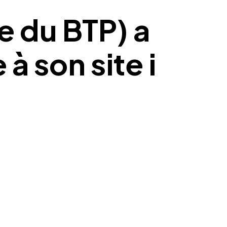
 du BTP) a
à son site i