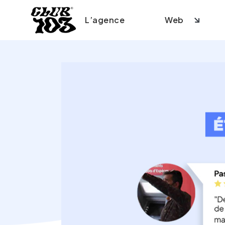
L’agence
Web
Création s
Création
Création
Refonte s
SEO