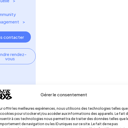
uelle ‎ ‎ ‎ >
mmunity
gement ‎ ‎ ‎ >
s contacter
endre rendez-
vous
Gérer le consentement
r offrir les meilleures expériences, nous utilisons des technologies telles que
 cookies pour stocker et/ou accéder aux informations des appareils. Le fait 
sentir à ces technologies nous permettra de traiter des données telles que l
îtes-vous
portement de navigation ou les ID uniques sur ce site. Le fait de ne pas
pagner par