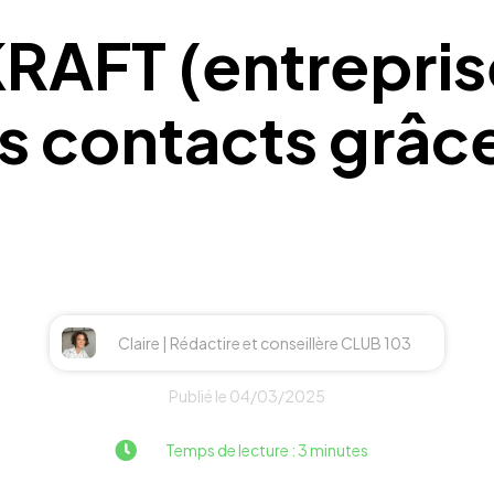
AFT (entreprise
s contacts grâce 
Claire | Rédactire et conseillère CLUB 103
Publié le 04/03/2025
Temps de lecture : 3 minutes