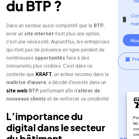
du BTP ?
vis
Co
mana
Dans un secteur aussi compétitif que le
BTP
,
avoir un
site internet
n’est plus une option,
Nou
c’est une nécessité. Aujourd’hui, les entreprises
qui n’ont pas de présence en ligne perdent de
nombreuses
opportunités
face à des
Pr
concurrents plus visibles. C’est dans ce
KRAFT
contexte que
, un acteur reconnu dans la
maîtrise d’œuvre
, a décidé d’investir dans un
site web
BTP
performant afin d’
attirer de
nouveaux clients
et de renforcer sa crédibilité.
L’importance du
Pou
les
digital dans le secteur
con
Fa
com
du bâtiment
accom