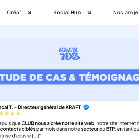
Créa’
Social Hub
Nos proje
ite vitrine
Création logo
Community management
 e-commerce
Création identité visuelle
Contenus & Social Ads
 site sur-mesure
Création supports imprimés
Création vidéo
ite internet