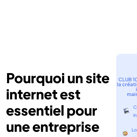
Pourquoi un site
CLUB 1
la créat
internet est
mais
essentiel pour
C
in
une entreprise
Lo