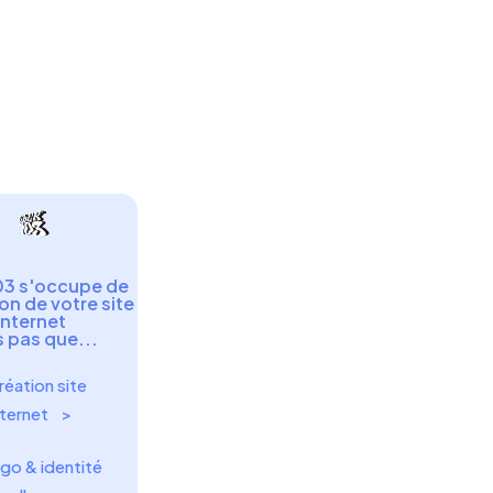
03 s'occupe de
ion de votre site
internet
 pas que...
réation site
ternet‎ ‎ ‎ ‎ >
go & identité