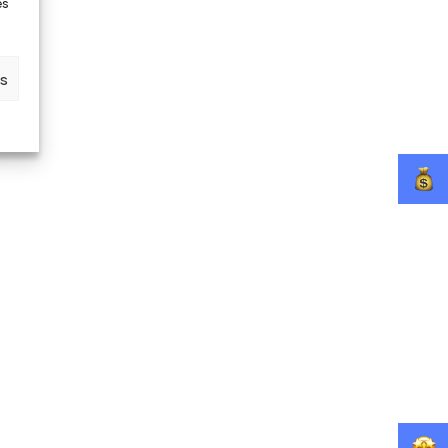
es
es