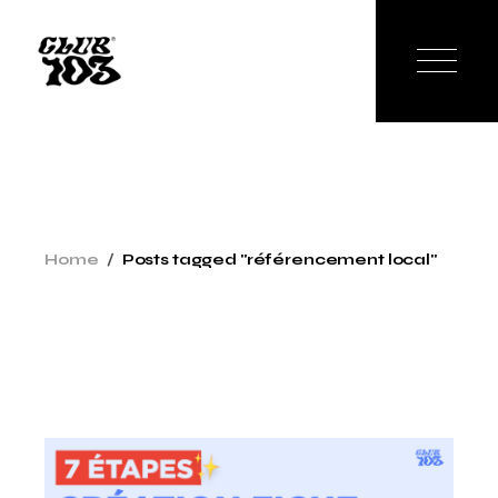
Skip
to
the
content
Home
Posts tagged "référencement local"