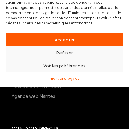
aux informations des appareils. Le fait de consentir à ces
technologies nous permettra de traiter des données telles que le
Agence web Toulon
comportement de navigation ou les ID uniques sur ce site. Le fait de
ne pas consentir ou de retirer son consentement peut avoir un effet
Agence web Hyères-les-Palmiers
négatif sur certaines caractéristiques et fonctions.
Agence web Marseille
Accepter
Agence web Paris
Refuser
Agence web Bordeaux
Agence web Lille
Voir les préférences
Agence web Lyon
mentions légales
Agence web Montpellier
Agence web Nantes
CONTACTS DIRECTS