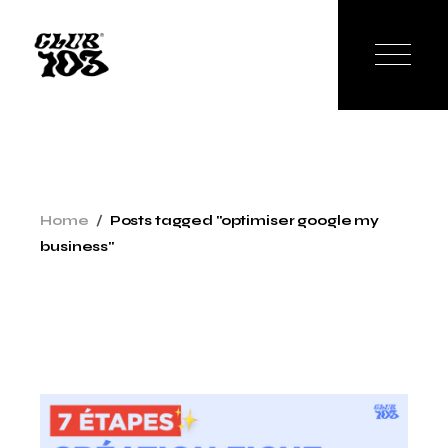
Skip
to
the
content
Home
Posts tagged "optimiser google my
business"