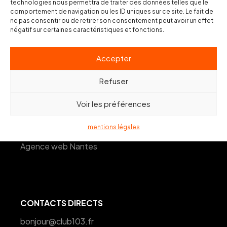
Agence web Toulon
technologies nous permettra de traiter des données telles que le
comportement de navigation ou les ID uniques sur ce site. Le fait de
Agence web Hyères-les-Palmiers
ne pas consentir ou de retirer son consentement peut avoir un effet
négatif sur certaines caractéristiques et fonctions.
Agence web Marseille
Agence web Paris
Accepter
Agence web Bordeaux
Refuser
Agence web Lille
Voir les préférences
Agence web Lyon
Agence web Montpellier
mentions légales
Agence web Nantes
CONTACTS DIRECTS
bonjour@club103.fr