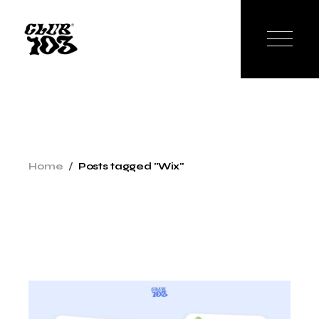
Skip
to
the
content
Home
Posts tagged "Wix"