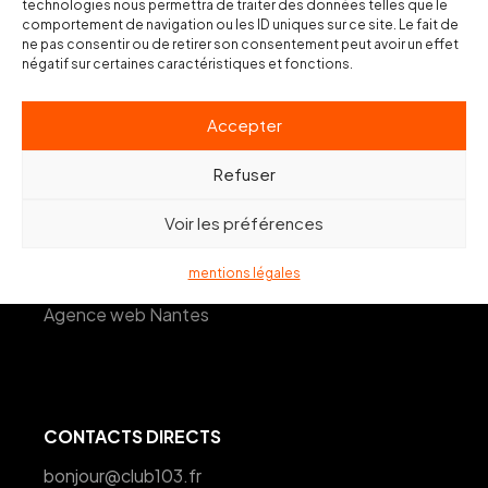
Agence web Toulon
technologies nous permettra de traiter des données telles que le
comportement de navigation ou les ID uniques sur ce site. Le fait de
Agence web Hyères-les-Palmiers
ne pas consentir ou de retirer son consentement peut avoir un effet
négatif sur certaines caractéristiques et fonctions.
Agence web Marseille
Agence web Paris
Accepter
Agence web Bordeaux
Refuser
Agence web Lille
Voir les préférences
Agence web Lyon
Agence web Montpellier
mentions légales
Agence web Nantes
CONTACTS DIRECTS
bonjour@club103.fr