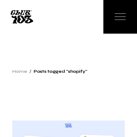
Skip
to
the
content
Home
Posts tagged "shopify"