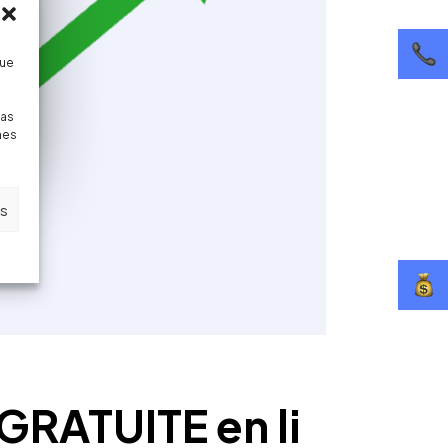
que
pas
nes
es
 GRATUITE en li