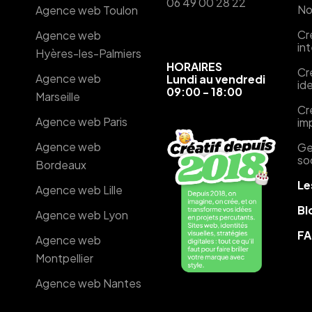
06 49 00 28 22
No
Agence web Toulon
Cr
Agence web
in
Hyères-les-Palmiers
HORAIRES
Cr
Agence web
Lundi au vendredi
ide
09:00 - 18:00
Marseille
Cr
Agence web Paris
im
Agence web
Ge
so
Bordeaux
Le
Agence web Lille
Bl
Agence web Lyon
F
Agence web
Montpellier
Agence web Nantes