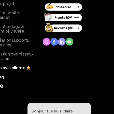
s projets
éation site
ternet
éation logo &
ntité visuelle
éation supports
primés
stion des réseaux
ciaux
s avis clients
og
AQ
Bonjour ! Je suis Claire,