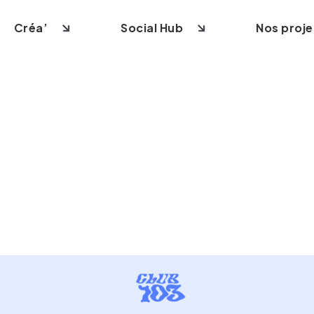
Créa’
Social Hub
Nos proje
site vitrine
Création logo
Community management
 e-commerce
Création identité visuelle
Contenus & Social Ads
 site sur-mesure
Création supports imprimés
Création vidéo
ite internet