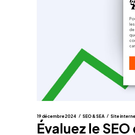
Pou
les
de 
que
con
car
19 décembre 2024
SEO & SEA
Site intern
Évaluez le SEO d